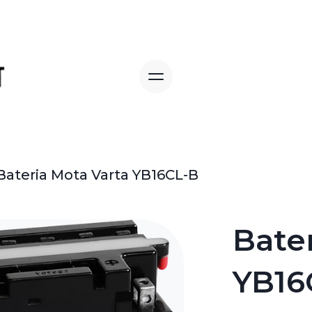
Bateria Mota Varta YB16CL-B
Bate
YB16