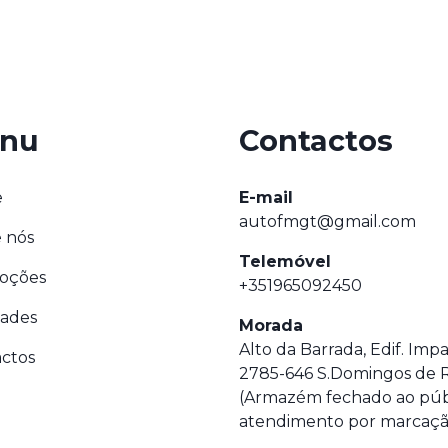
nu
Contactos
e
E-mail
autofmgt@gmail.com
 nós
Telemóvel
oções
+351965092450
dades
Morada
Alto da Barrada, Edif. Imp
ctos
2785-646 S.Domingos de 
(Armazém fechado ao púb
atendimento por marcaçã