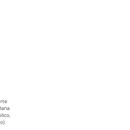
arte
Rana
lico,
o)