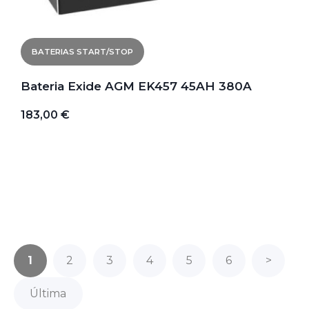
BATERIAS START/STOP
Bateria Exide AGM EK457 45AH 380A
183,00 €
1
2
3
4
5
6
>
Última